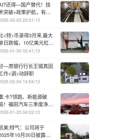
AI?还得—国产替代！技
术突破+政策护航，有补
涨需求的科创人工智能
2026-02-03 22:01:13
ETF（589520）盘中摸
高0．95%，获资金抢筹
比<特>币录得3月来.最大
单日跌幅，10亿美元杠杆
头寸被迫清仓，加密货币
2026-01-30 02:41:13
凛冬将至？
甘—肃银行行长王锡真因
工作<调>动辞职
2026-02-04 14:54:13
重.卡?领跑、新能源破
局！福田汽车三季度净利
润飙升1764%
2026-01-25 04:02:13
凯美;特气：公司将于
2025年10月30日披露