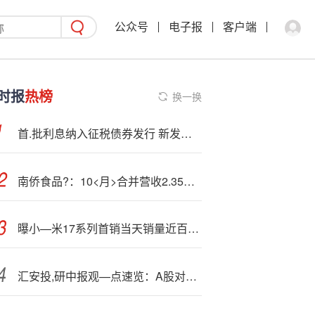
公众号
电子报
客户端
时报
热榜
换一换
首.批利息纳入征税债券发行 新发债券定价博弈将加剧
南侨食品?：10<月>合并营收2.35亿元，同比减少5.27%
曝小—米17系列首销当天销量近百万！生命周期或破千万
汇安投,研中报观—点速览：A股对海外干扰“脱敏” 聚焦内生结构性机会