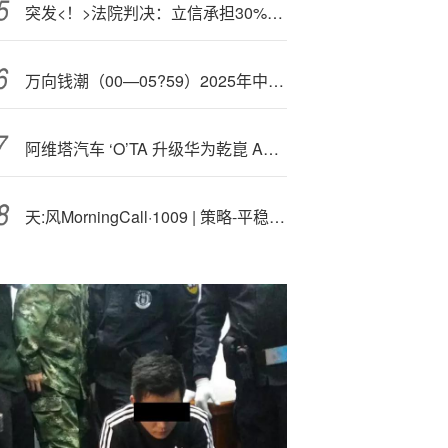
突发<！>法院判决：立信承担30%连带赔偿，涉案损失金额2.74亿元
万向钱潮（00—05?59）2025年中报简析：营收净利润同比双双增长，盈利能力上升
阿维塔汽车 ‘O’TA 升级华为乾崑 ADS 3.3.2 版本
天:风MorningCall·1009 | 策略-平稳的十一、政策与大类资产、A股动静框架/固收-10月债市/医药-小核酸药物